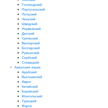
Голландский
Португальский
Польский
Чешский
Шведский
Норвежский
Датский
Греческий
Венгерский
Болгарский
Румынский
Сербский
Словацкий
Азиатские языки
Арабский
Вьетнамский
Иврит
Китайский
Корейский
Монгольский
Турецкий
Фарси