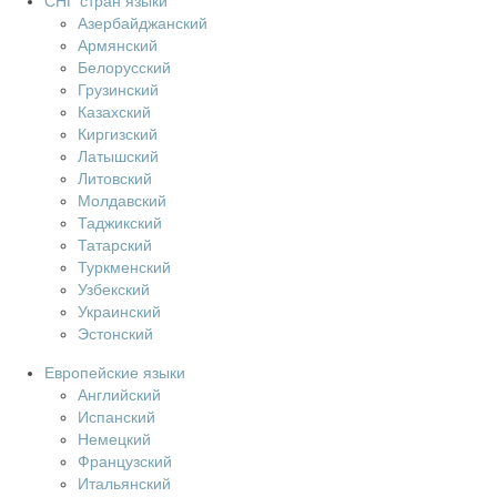
СНГ стран языки
Азербайджанский
Армянский
Белорусский
Грузинский
Казахский
Киргизский
Латышский
Литовский
Молдавский
Таджикский
Татарский
Туркменский
Узбекский
Украинский
Эстонский
Европейские языки
Английский
Испанский
Немецкий
Французский
Итальянский